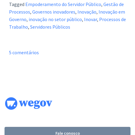
Tagged
Empoderamento do Servidor Público
,
Gestão de
Processos
,
Governos inovadores
,
Inovação
,
Inovação em
Governo
,
inovação no setor público
,
Inovar
,
Processos de
Trabalho
,
Servidores Públicos
em
5 comentários
Inovar
é
confuso,
arriscado
e
ilegal
Fale conosco