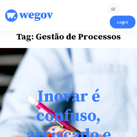
Skip
to
content
Login
Tag:
Gestão de Processos
Inovar é
confuso,
arriscado e