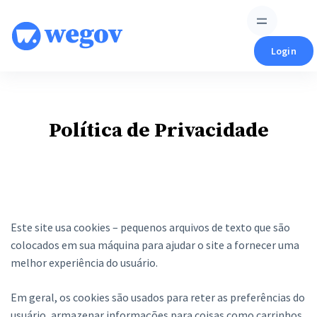
Skip
to
content
Login
Política de Privacidade
Este site usa cookies – pequenos arquivos de texto que são
colocados em sua máquina para ajudar o site a fornecer uma
melhor experiência do usuário.
Em geral, os cookies são usados ​​para reter as preferências do
usuário, armazenar informações para coisas como carrinhos