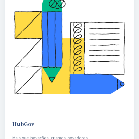
HubGov
Mais que inovações, criamos inovadores