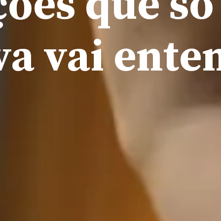
ções que s
va vai ente