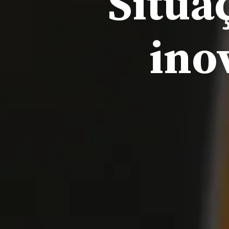
Situa
ino