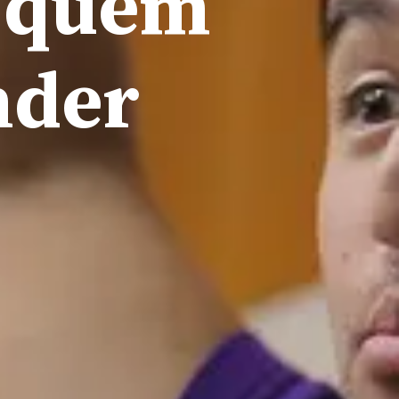
ó quem
nder