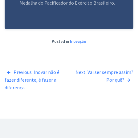
Medalha do Pacificador do Exército Brasileiro.
Posted in
Inovação
Navegação
Previous:
Inovar não é
Next:
Vai ser sempre assim?
fazer diferente, é fazer a
Por quê?
de
diferença
Post