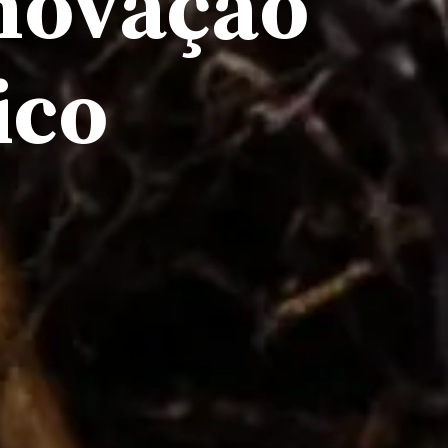
novação
ico