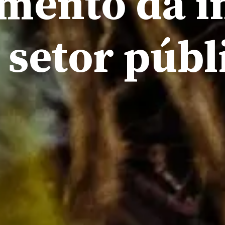
imento da i
 setor públ