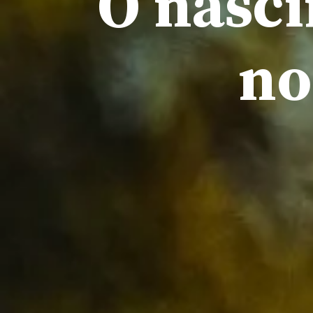
O nasc
no