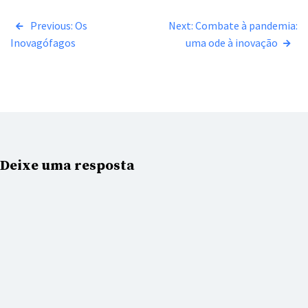
Navegação
Previous:
Os
Next:
Combate à pandemia:
Inovagófagos
uma ode à inovação
de
Post
Deixe uma resposta