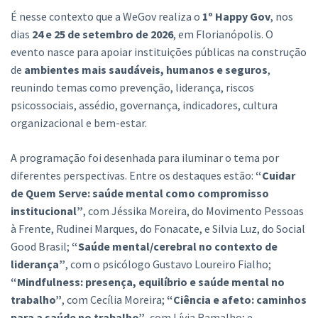
É nesse contexto que a WeGov realiza o
1º Happy Gov
, nos
dias
24 e 25 de setembro de 2026
, em Florianópolis. O
evento nasce para apoiar instituições públicas na construção
de
ambientes mais saudáveis, humanos e seguros
,
reunindo temas como prevenção, liderança, riscos
psicossociais, assédio, governança, indicadores, cultura
organizacional e bem-estar.
A programação foi desenhada para iluminar o tema por
diferentes perspectivas. Entre os destaques estão:
“Cuidar
de Quem Serve: saúde mental como compromisso
institucional”
, com Jéssika Moreira, do Movimento Pessoas
à Frente, Rudinei Marques, do Fonacate, e Silvia Luz, do Social
Good Brasil;
“Saúde mental/cerebral no contexto de
liderança”
, com o psicólogo Gustavo Loureiro Fialho;
“Mindfulness: presença, equilíbrio e saúde mental no
trabalho”
, com Cecília Moreira;
“Ciência e afeto: caminhos
para a saúde no trabalho”
, com Lívia Ramalho; e