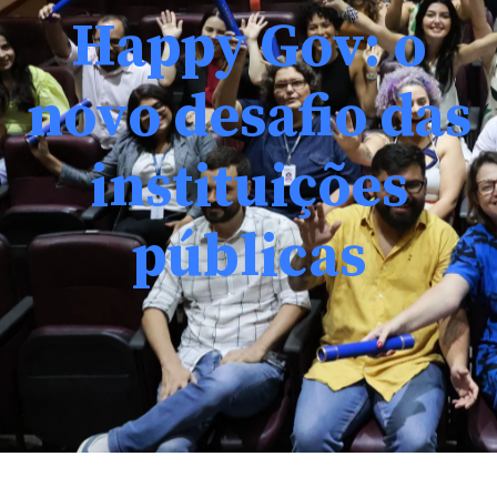
Happy Gov: o
novo desafio das
instituições
públicas