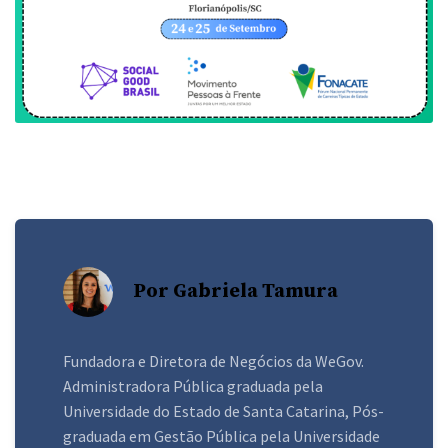
Por Gabriela Tamura
Fundadora e Diretora de Negócios da WeGov.
Administradora Pública graduada pela
Universidade do Estado de Santa Catarina, Pós-
graduada em Gestão Pública pela Universidade