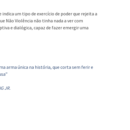
indica um tipo de exercício de poder que rejeita a
que Não Violência não tinha nada a ver com
ptiva e dialógica, capaz de fazer emergir uma
a arma única na história, que corta sem ferir e
usa”
G JR.