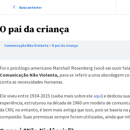
Aula anterior
O pai da criança
Comunicação Não-Violenta
O pai da criança
Foi o psicólogo americano Marshall Rosenberg (você vai ouvir falar
Comunicação Não Violenta,
para se referir a uma abordagem c
conta as necessidades humanas.
Ele viveu entre 1934-2015 (saiba mais sobre ele
aqui
) e dedicou su
experiência, estruturou na década de 1960 um modelo de comunica
da CNV, no entanto, é bem mais antiga que isso, pois se baseia na 
compaixão. Suas premissas sempre foram utilizadas, ainda que in