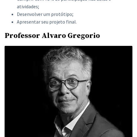
atividades;
Desenvolver um protótipo;
Apresentar seu projeto final.
Professor Alvaro Gregorio