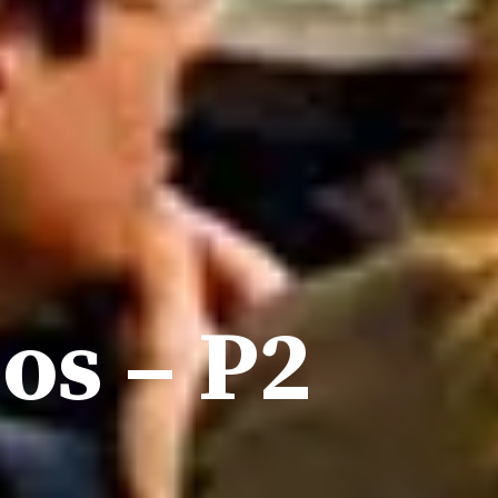
os – P2