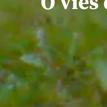
O viés