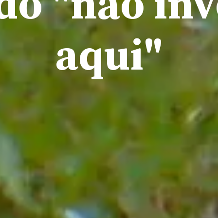
 do "não in
aqui"